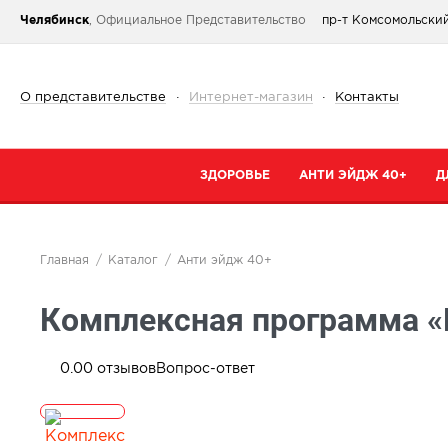
Челябинск
, Официальное Представительство
пр-т Комсомольский
О представительстве
·
Интернет-магазин
·
Контакты
ЗДОРОВЬЕ
АНТИ ЭЙДЖ 40+
Д
Категории
Категории
К
Главная
Каталог
Анти эйдж 40+
При простуде
Очищение
К
Комплексная программа «
Тонизирующие и общеукрепляющие
Кремы
К
Коллаген
Маски
С
0.0
0
отзывов
Вопрос-ответ
От паразитов
Специальный 
С
Для сердца и сосудов
Сыворотки
В
Для суставов и костей
Для губ