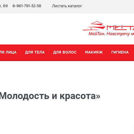
, 69
8-961-791-32-58
Листать каталог
ЛЯ ЛИЦА
ДЛЯ ТЕЛА
ДЛЯ ВОЛОС
МАКИЯЖ
ГИГИЕНА
атегории
Категории
Категории
Категории
ремы для рук
Шампуни
Для губ
Зубные пасты
Молодость и красота»
ремы для тела
Бальзамы
Для глаз
Для интимной гигиены
редства для ног
Сопутствующие товары
Тональные средства и пудры
Прокладки
уход
опутствующие товары
Сопутствующие товары
Дезодоранты
Все товары в категории
Зубные щетки
се товары в категории
Все товары в категории
Антибактериальные носк