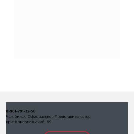
8-961-791-32-58
Челябинск, Официальное Представительство
пр-т Комсомольский, 69