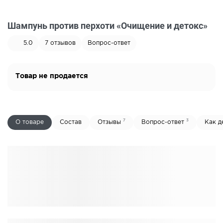
Шампунь против перхоти «Очищение и детокс»
5.0
7
отзывов
Вопрос-ответ
Товар не продается
7
3
О товаре
Состав
Отзывы
Вопрос-ответ
Как д