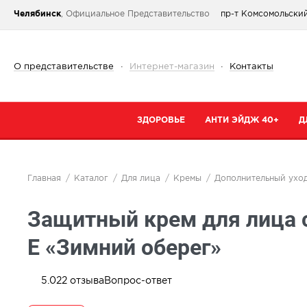
Челябинск
, Официальное Представительство
пр-т Комсомольский
О представительстве
·
Интернет-магазин
·
Контакты
ЗДОРОВЬЕ
АНТИ ЭЙДЖ 40+
Д
Категории
Категории
К
Главная
Каталог
Для лица
Кремы
Дополнительный ухо
При простуде
Очищение
К
Защитный крем для лица 
Тонизирующие и общеукрепляющие
Кремы
К
Коллаген
Маски
С
Е «Зимний оберег»
От паразитов
Специальный 
С
Для сердца и сосудов
Сыворотки
5.0
22
отзыва
Вопрос-ответ
В
Для суставов и костей
Для губ