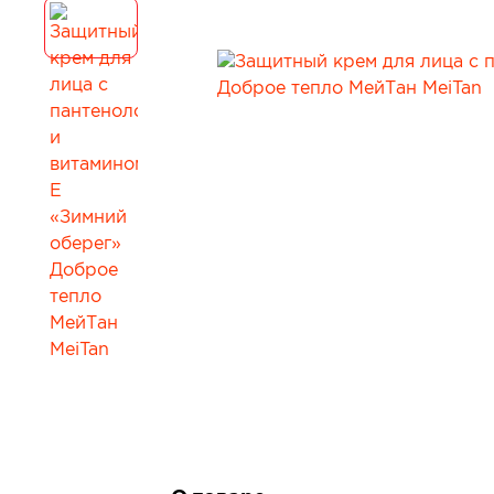
Для коррекции веса
Мужчинам
Детокс и лимфодренаж
Сопутствующи
Для нервной системы
Все товары в 
Для работы мозга и памяти
Активное долголетие
Для кожи, волос и ногтей
Для женского здоровья
Для мужского здоровья
Для детского здоровья
Для пищеварения и обмена веществ
При диабете
Для мочеполовой системы
Сопутствующие товары