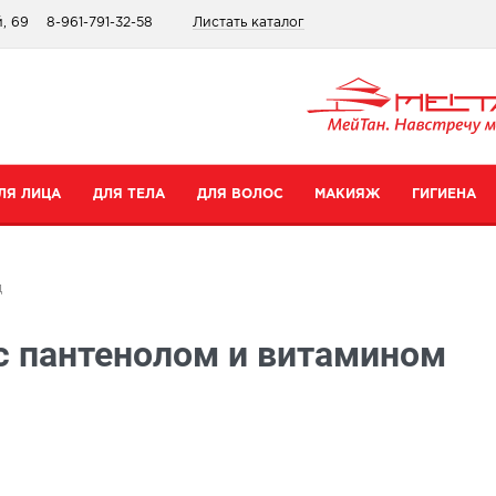
, 69
8-961-791-32-58
Листать каталог
ЛЯ ЛИЦА
ДЛЯ ТЕЛА
ДЛЯ ВОЛОС
МАКИЯЖ
ГИГИЕНА
атегории
Категории
Категории
Категории
д
ремы для рук
Шампуни
Для губ
Зубные пасты
с пантенолом и витамином
ремы для тела
Бальзамы
Для глаз
Для интимной гигиены
редства для ног
Сопутствующие товары
Тональные средства и пудры
Прокладки
уход
опутствующие товары
Сопутствующие товары
Дезодоранты
Все товары в категории
Зубные щетки
се товары в категории
Все товары в категории
Антибактериальные носк