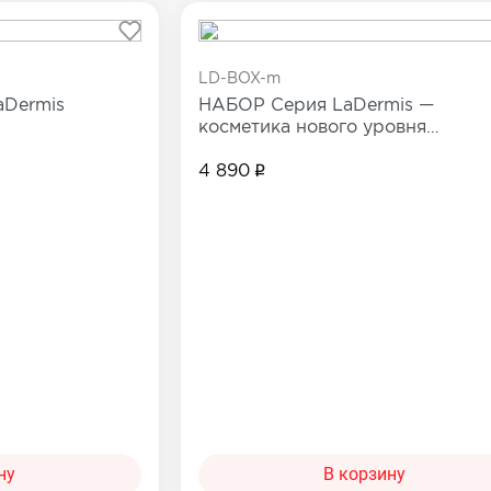
Сопутствующие товары
е товары
LD-BOX-m
Все товары в категории
aDermis
НАБОР Серия LaDermis —
категории
косметика нового уровня
эффективности
4 890
ну
В корзину