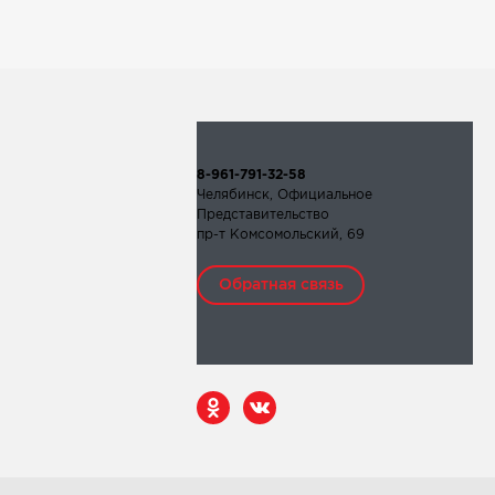
8-961-791-32-58
Челябинск, Официальное
Представительство
пр-т Комсомольский, 69
Обратная связь