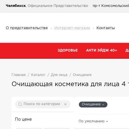
Челябинск
, Официальное Представительство
пр-т Комсомольский
О представительстве
·
Интернет-магазин
·
Контакты
ЗДОРОВЬЕ
АНТИ ЭЙДЖ 40+
Д
Категории
Категории
К
Главная
Каталог
Для лица
Очищение
При простуде
Очищение
К
Очищающая косметика для лица
4 
Тонизирующие и общеукрепляющие
Кремы
К
Коллаген
Маски
С
Очищение
От паразитов
Специальный 
С
Для сердца и сосудов
Сыворотки
По цене
По умолчанию
В
Для суставов и костей
Для губ