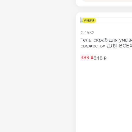
Все товары в категории
Акция
C-1532
Гель-скраб для умы
свежесть» ДЛЯ ВС
389
648