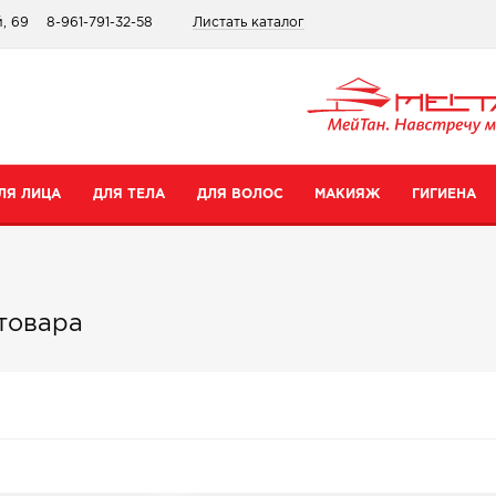
, 69
8-961-791-32-58
Листать каталог
ЛЯ ЛИЦА
ДЛЯ ТЕЛА
ДЛЯ ВОЛОС
МАКИЯЖ
ГИГИЕНА
атегории
Категории
Категории
Категории
ремы для рук
Шампуни
Для губ
Зубные пасты
товара
ремы для тела
Бальзамы
Для глаз
Для интимной гигиены
редства для ног
Сопутствующие товары
Тональные средства и пудры
Прокладки
уход
опутствующие товары
Сопутствующие товары
Дезодоранты
Все товары в категории
Зубные щетки
се товары в категории
Все товары в категории
Антибактериальные носк