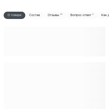
95
9
О товаре
Состав
Отзывы
Вопрос-ответ
Как 