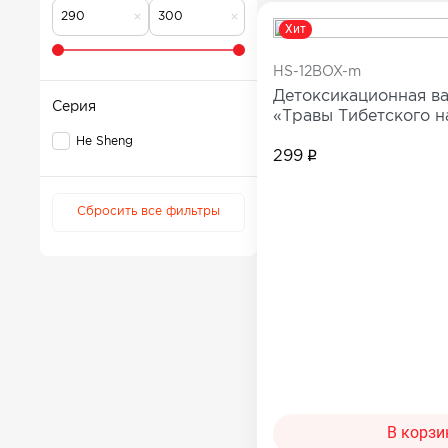
Для коррекции веса
Мужчинам
Хит
Детокс и лимфодренаж
Сопутствующи
HS-12BOX-m
Для нервной системы
Детоксикационная ва
Все товары в 
Серия
«Травы Тибетского н
Для работы мозга и памяти
He Sheng
Активное долголетие
299
Для кожи, волос и ногтей
Для женского здоровья
Сбросить все фильтры
Для мужского здоровья
Для детского здоровья
Для пищеварения и обмена веществ
При диабете
Для мочеполовой системы
Сопутствующие товары
В корзи