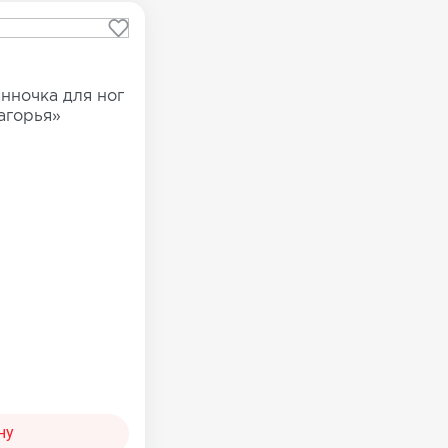
Сопутствующие товары
е товары
Все товары в категории
нночка для ног
категории
агорья»
ну