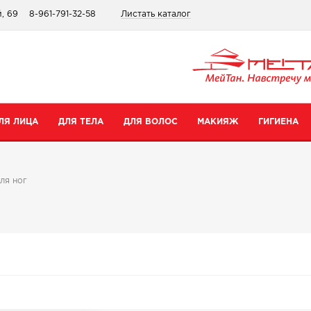
, 69
8-961-791-32-58
Листать каталог
ЛЯ ЛИЦА
ДЛЯ ТЕЛА
ДЛЯ ВОЛОС
МАКИЯЖ
ГИГИЕНА
атегории
Категории
Категории
Категории
ля ног
ремы для рук
Шампуни
Для губ
Зубные пасты
ремы для тела
Бальзамы
Для глаз
Для интимной гигиены
редства для ног
Сопутствующие товары
Тональные средства и пудры
Прокладки
уход
опутствующие товары
Сопутствующие товары
Дезодоранты
Все товары в категории
Зубные щетки
се товары в категории
Все товары в категории
Антибактериальные носк