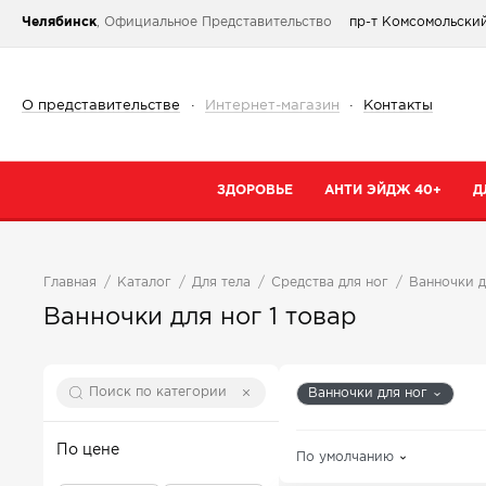
Челябинск
, Официальное Представительство
пр-т Комсомольский
О представительстве
·
Интернет-магазин
·
Контакты
ЗДОРОВЬЕ
АНТИ ЭЙДЖ 40+
Д
Категории
Категории
К
Главная
Каталог
Для тела
Средства для ног
Ванночки д
При простуде
Очищение
К
Ванночки для ног
1 товар
Тонизирующие и общеукрепляющие
Кремы
К
Коллаген
Маски
С
Ванночки для ног
От паразитов
Специальный 
С
Для сердца и сосудов
Сыворотки
По цене
По умолчанию
В
Для суставов и костей
Для губ